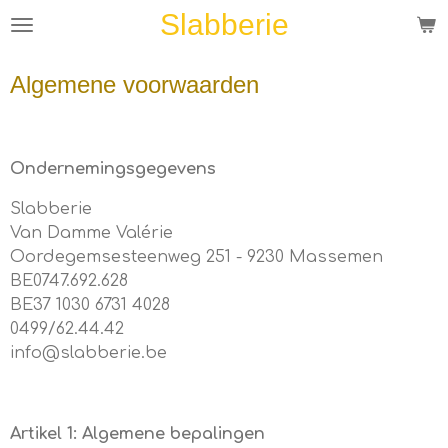
Slabberie
Ga
direct
naar
Algemene voorwaarden
de
hoofdinhoud
Ondernemingsgegevens
Slabberie
Van Damme Valérie
Oordegemsesteenweg 251 - 9230 Massemen
BE0747.692.628
BE37 1030 6731 4028
0499/62.44.42
info@slabberie.be
Artikel 1: Algemene bepalingen