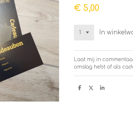
€ 5,00
In winkel
Laat mij in commentaar
omslag hebt of als cad
D
D
S
e
e
h
l
e
a
e
l
r
n
e