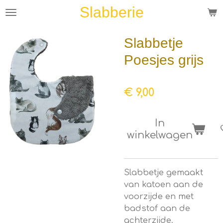
Slabberie
Ga
direct
naar
Slabbetje
de
Poesjes grijs
hoofdinhoud
€ 9,00
In
winkelwagen
Slabbetje gemaakt
van katoen aan de
voorzijde en met
badstof aan de
achterzijde.