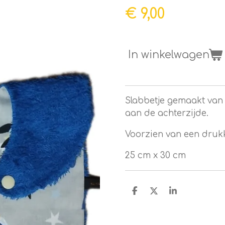
€ 9,00
In winkelwagen
Slabbetje gemaakt van
aan de achterzijde.
Voorzien van een druk
25 cm x 30 cm
D
D
S
e
e
h
l
e
a
e
l
r