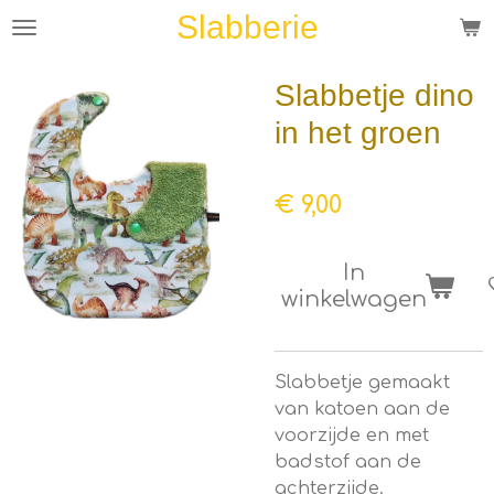
Slabberie
Ga
direct
naar
Slabbetje dino
de
in het groen
hoofdinhoud
€ 9,00
In
winkelwagen
Slabbetje gemaakt
van katoen aan de
voorzijde en met
badstof aan de
achterzijde.