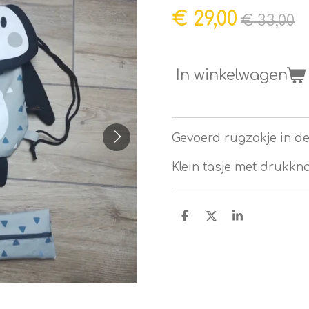
€ 29,00
€ 33,00
In winkelwagen
Gevoerd rugzakje in de
Klein tasje met drukkn
D
D
S
e
e
h
l
e
a
e
l
r
n
e