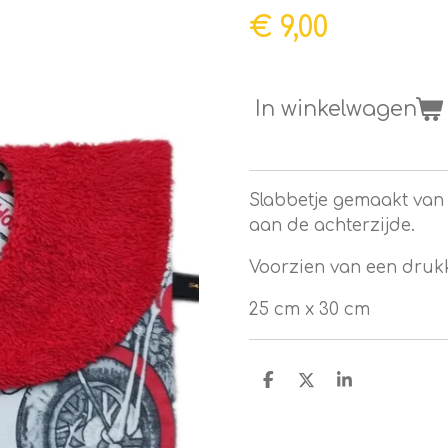
€ 9,00
In winkelwagen
Slabbetje gemaakt van
aan de achterzijde.
Voorzien van een druk
25 cm x 30 cm
D
D
S
e
e
h
l
e
a
e
l
r