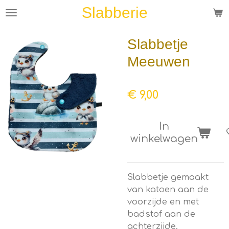
Slabberie
Ga
direct
naar
Slabbetje
de
Meeuwen
hoofdinhoud
€ 9,00
In
winkelwagen
Slabbetje gemaakt
van katoen aan de
voorzijde en met
badstof aan de
achterzijde.