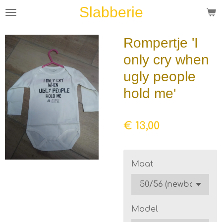
Slabberie
Ga
direct
naar
Rompertje 'I
de
only cry when
hoofdinhoud
ugly people
hold me'
€ 13,00
Maat
Model