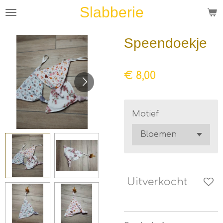
Slabberie
Ga
direct
naar
Speendoekje
de
hoofdinhoud
€ 8,00
Motief
Uitverkocht