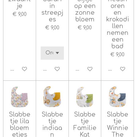
je
in
op een
oren
streepj
zonne
en
€ 9,00
es
bloem
krokodi
llen
€ 9,00
€ 9,00
nemen
een
bad
€ 9,00
In winkelwagen
In winkelwagen
In winkelwagen
In winkelw
Slabbe
Slabbe
Slabbe
Slabbe
tje lila
tje
tje
tje
bloem
indiaa
Familie
Winnie
etjes
n
Kat
The