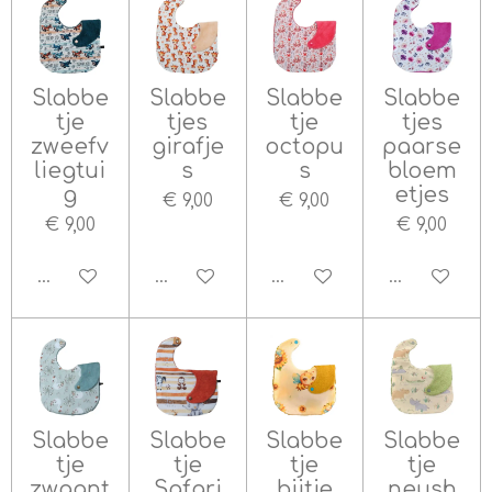
Slabbe
Slabbe
Slabbe
Slabbe
tje
tjes
tje
tjes
zweefv
girafje
octopu
paarse
liegtui
s
s
bloem
g
etjes
€ 9,00
€ 9,00
€ 9,00
€ 9,00
In winkelwagen
In winkelwagen
In winkelwagen
In winkelw
Slabbe
Slabbe
Slabbe
Slabbe
tje
tje
tje
tje
zwaant
Safari
bijtje
neush